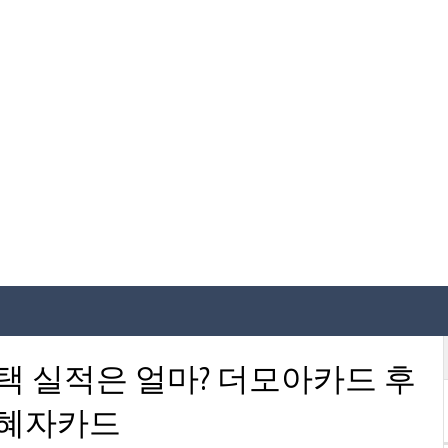
택 실적은 얼마? 더모아카드 후
 혜자카드